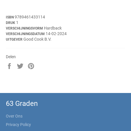
9789461433114
ISBN
1
DRUK
Hardback
VERSCHIJNINGSVORM
14-02-2024
VERSCHIJNINGSDATUM
Good Cook B.V.
UITGEVER
Delen
Delen
Twitteren
Pinnen
op
op
op
Facebook
Twitter
Pinterest
63 Graden
Over Ons
Privacy Policy