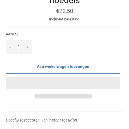
noedels
Normale
€22,50
prijs
Inclusief belasting.
AANTAL
−
+
Aan winkelwagen toevoegen
Dagelijkse recepten, van instant tot udon