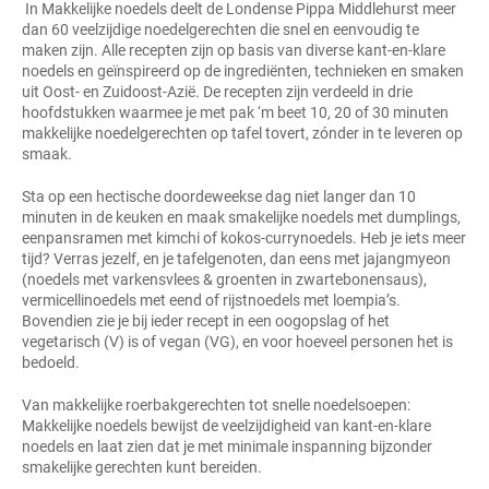
In Makkelijke noedels deelt de Londense Pippa Middlehurst meer
dan 60 veelzijdige noedelgerechten die snel en eenvoudig te
maken zijn. Alle recepten zijn op basis van diverse kant-en-klare
noedels en geïnspireerd op de ingrediënten, technieken en smaken
uit Oost- en Zuidoost-Azië. De recepten zijn verdeeld in drie
hoofdstukken waarmee je met pak ‘m beet 10, 20 of 30 minuten
makkelijke noedelgerechten op tafel tovert, zónder in te leveren op
smaak.
Sta op een hectische doordeweekse dag niet langer dan 10
minuten in de keuken en maak smakelijke noedels met dumplings,
eenpansramen met kimchi of kokos-currynoedels. Heb je iets meer
tijd? Verras jezelf, en je tafelgenoten, dan eens met jajangmyeon
(noedels met varkensvlees & groenten in zwartebonensaus),
vermicellinoedels met eend of rijstnoedels met loempia’s.
Bovendien zie je bij ieder recept in een oogopslag of het
vegetarisch (V) is of vegan (VG), en voor hoeveel personen het is
bedoeld.
Van makkelijke roerbakgerechten tot snelle noedelsoepen:
Makkelijke noedels bewijst de veelzijdigheid van kant-en-klare
noedels en laat zien dat je met minimale inspanning bijzonder
smakelijke gerechten kunt bereiden.