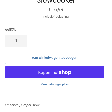
Slowcooker
Normale
€16,99
prijs
Inclusief belasting.
AANTAL
−
+
Aan winkelwagen toevoegen
Meer betalingsopties
smaakvol, simpel, slow