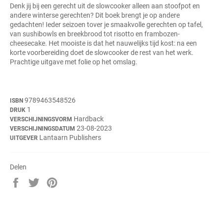
Denk jij bij een gerecht uit de slowcooker alleen aan stoofpot en
andere winterse gerechten? Dit boek brengt je op andere
gedachten! Ieder seizoen tover je smaakvolle gerechten op tafel,
van sushibowls en breekbrood tot risotto en frambozen-
cheesecake. Het mooiste is dat het nauwelijks tijd kost: na een
korte voorbereiding doet de slowcooker de rest van het werk.
Prachtige uitgave met folie op het omslag.
9789463548526
ISBN
1
DRUK
Hardback
VERSCHIJNINGSVORM
23-08-2023
VERSCHIJNINGSDATUM
Lantaarn Publishers
UITGEVER
Delen
Delen
Twitteren
Pinnen
op
op
op
Facebook
Twitter
Pinterest