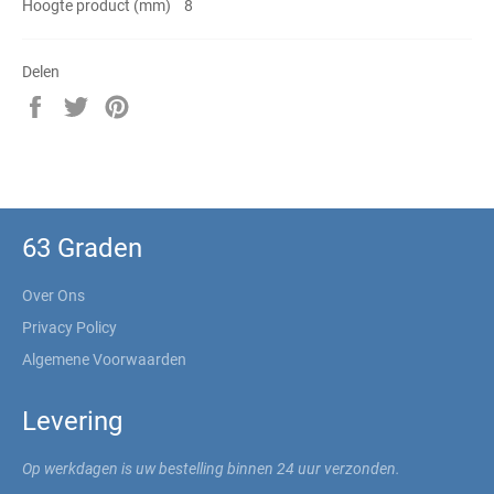
Hoogte product (mm) 8
Delen
Delen
Twitteren
Pinnen
op
op
op
Facebook
Twitter
Pinterest
63 Graden
Over Ons
Privacy Policy
Algemene Voorwaarden
Levering
Op werkdagen is uw bestelling binnen 24 uur verzonden.