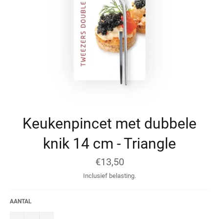
Keukenpincet met dubbele
knik 14 cm - Triangle
Normale
€13,50
prijs
Inclusief belasting.
AANTAL