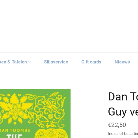
ken & Tafelen
Slijpservice
Gift cards
Nieuws
Dan T
Guy v
Normale
€22,50
prijs
Inclusief belastin