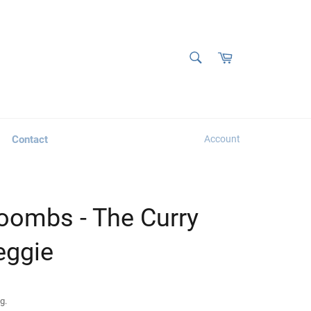
ZOEKEN
Winkelwagen
Zoeken
Contact
Account
oombs - The Curry
eggie
g.