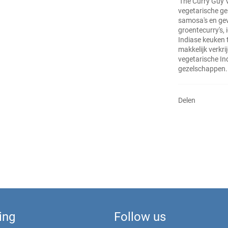
'The Curry Guy V
vegetarische ge
samosa's en gev
groentecurry's, 
Indiase keuken 
makkelijk verkri
vegetarische Ind
gezelschappen.
Delen
ing
Follow us