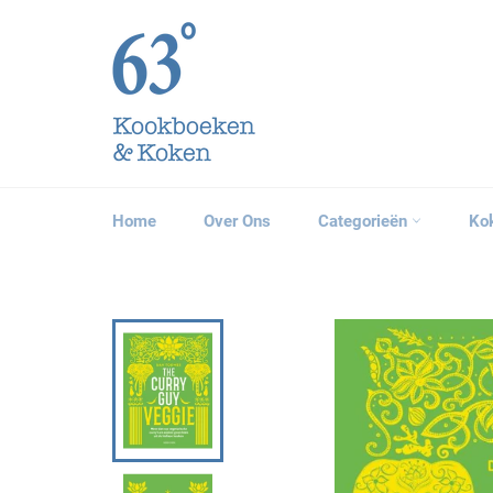
Meteen
naar
de
content
Home
Over Ons
Categorieën
Ko