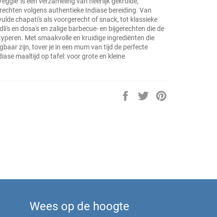
eggie' is een verzameling van heerlijk gekruide,
rechten volgens authentieke Indiase bereiding. Van
ulde chapati's als voorgerecht of snack, tot klassieke
idli's en dosa's en zalige barbecue- en bijgerechten die de
typeren. Met smaakvolle en kruidige ingrediënten die
jgbaar zijn, tover je in een mum van tijd de perfecte
iase maaltijd op tafel: voor grote en kleine
Delen
Twitteren
Pinnen
op
op
op
Facebook
Twitter
Pinterest
Wees op de hoogte